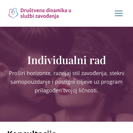
Skip
to
content
Individualni rad
Proširi horizonte, razvijaj stil zavođenja, stekni
samopouzdanje i postigni ciljeve uz program
prilagođen tvojoj ličnosti.