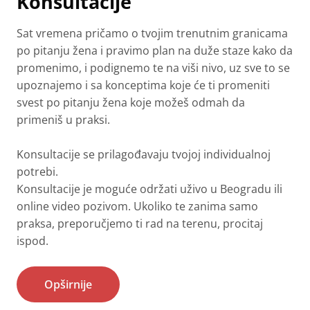
Konsultacije
Sat vremena pričamo o tvojim trenutnim granicama
po pitanju žena i pravimo plan na duže staze kako da
promenimo, i podignemo te na viši nivo, uz sve to se
upoznajemo i sa konceptima koje će ti promeniti
svest po pitanju žena koje možeš odmah da
primeniš u praksi.
Konsultacije se prilagođavaju tvojoj individualnoj
potrebi.
Konsultacije je moguće održati uživo u Beogradu ili
online video pozivom. Ukoliko te zanima samo
praksa, preporučjemo ti rad na terenu, procitaj
ispod.
Opširnije