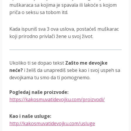
muškaraca sa kojima je spavala ili lakoće s kojom
priča o seksu sa tobom itd.
Kada ispuniš sva 3 ova uslova, postaćeš muškarac
koji prirodno privlači žene u svoj život.
Ukoliko ti se dopao tekst
Zašto me devojke
neće?
i želiš da unaprediš sebe kao i svoj uspeh sa
devojkama tu smo da ti pomognemo.
Pogledaj naše proizvode:
https://kakosmuvatidevojku.com/proizvodi/
Kao i naše usluge:
http://kakosmuvatidevojku.com/usluge