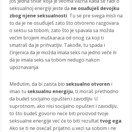
Još jedna stvar koja je veoma važna kada se radi o
seksualnoj energiji jeste da
ne osuđuješ devojku
zbog njene seksualnosti
. Tu se pre svega misli na
to da je ne osuđuješ zato što otvoreno razgovara
o seksu sa tobom, zato što je spavala sa možda
većim brojem muškaraca od onog za koji ti
smatraš da je prihvatljiv. Takođe, tu spada i
činjenica da je možda imala seks na jedno veče ili
da je imala seks sa tobom nedugo nakon
upoznavanja.
Međutim, da bi zaista bio
seksualno otvoren
i
imao tu
seksualnu energiju
, ti moraš prethodno
da budeš socijalno opušten i zavodljiv. U
suprotnom, ako nisi socijalno opušten i zavodljiv,
to što budeš govorio neće biti proizvod tvoje
seksualne energije već će to biti rezultat
tvog ega
.
Ako se ti ne osećaš prijatno u vezi sa sobom i ne