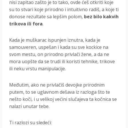
nisi zapitao zašto je to tako, ovde ćeš otkriti koje
su to stvari koje prirodno i intuitivno radiš, a koje ti
donose rezultate sa lepšim polom,
bez bilo kakvih
trikova ili fora
.
Kada je muškarac ispunjen iznutra, kada je
samouveren, uspešan i kada su sve kockice na
svom mestu, on prirodno privlači žene, a da ne
mora uopšte da se trudi ili koristi tehnike, trikove
ili neku vrstu manipulacije.
Međutim, ako ne privlačiš devojke prirodnim
putem, to se uglavnom dešava iz razloga što te
nešto koči, i u velikoj većini slučajeva ta kočnica se
nalazi unutar tebe.
Ti razlozi su sledeći: