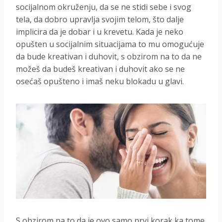
socijalnom okruženju, da se ne stidi sebe i svog
tela, da dobro upravlja svojim telom, što dalje
implicira da je dobar i u krevetu. Kada je neko
opušten u socijalnim situacijama to mu omogućuje
da bude kreativan i duhovit, s obzirom na to da ne
možeš da budeš kreativan i duhovit ako se ne
osećaš opušteno i imaš neku blokadu u glavi.
S obzirom na to da je ovo samo prvi korak ka tome