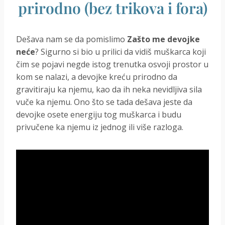
prirodno (bez trikova i fora)
Dešava nam se da pomislimo
Zašto me devojke
neće
? Sigurno si bio u prilici da vidiš muškarca koji
čim se pojavi negde istog trenutka osvoji prostor u
kom se nalazi, a devojke kreću prirodno da
gravitiraju ka njemu, kao da ih neka nevidljiva sila
vuče ka njemu. Ono što se tada dešava jeste da
devojke osete energiju tog muškarca i budu
privučene ka njemu iz jednog ili više razloga.