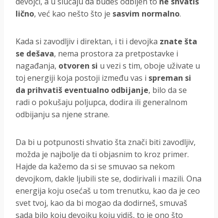
devojci, a u slučaju da budeš odbijen to
ne shvatiš
lično
, već kao nešto što je
sasvim normalno
.
Kada si zavodljiv i direktan, i ti i devojka
znate šta
se dešava
, nema prostora za pretpostavke i
nagađanja,
otvoren si
u vezi s tim, oboje uživate u
toj energiji koja postoji između vas i
spreman si
da prihvatiš eventualno odbijanje
, bilo da se
radi o pokušaju poljupca, dodira ili generalnom
odbijanju sa njene strane.
Da bi u potpunosti shvatio šta znači biti zavodljiv,
možda je najbolje da ti objasnim to kroz primer.
Hajde da kažemo da si se smuvao sa nekom
devojkom, dakle ljubili ste se, dodirivali i mazili. Ona
energija koju osećaš u tom trenutku, kao da je ceo
svet tvoj, kao da bi mogao da dodirneš, smuvaš
sada bilo koju devojku koju vidiš, to je ono što