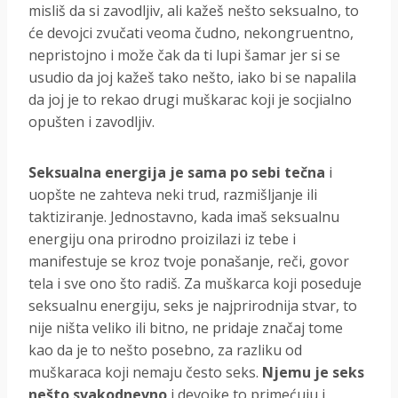
misliš da si zavodljiv, ali kažeš nešto seksualno, to
će devojci zvučati veoma čudno, nekongruentno,
nepristojno i može čak da ti lupi šamar jer si se
usudio da joj kažeš tako nešto, iako bi se napalila
da joj je to rekao drugi muškarac koji je socjialno
opušten i zavodljiv.
Seksualna energija je sama po sebi tečna
i
uopšte ne zahteva neki trud, razmišljanje ili
taktiziranje. Jednostavno, kada imaš seksualnu
energiju ona prirodno proizilazi iz tebe i
manifestuje se kroz tvoje ponašanje, reči, govor
tela i sve ono što radiš. Za muškarca koji poseduje
seksualnu energiju, seks je najprirodnija stvar, to
nije ništa veliko ili bitno, ne pridaje značaj tome
kao da je to nešto posebno, za razliku od
muškaraca koji nemaju često seks.
Njemu je seks
nešto svakodnevno
i devojke to primećuju i