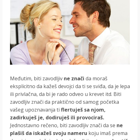
Međutim, biti zavodljiv
ne znači
da moraš
eksplicitno da kažeš devojci da ti se sviđa, da je lepa
ili privlačna, da bi je rado odveo u krevet itd. Biti
zavodljiv znači da praktično od samog početka
vašeg upoznavanja ti
flertuješ sa njom,
zadirkuješ je, dodiruješ ili provociraš.
Jednostavno rečeno, biti zavodljiv znači da se
ne
plašiš da iskažeš svoju nameru
koju imaš prema