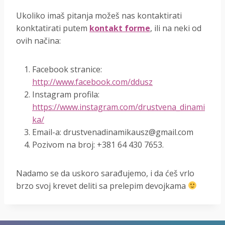
Ukoliko imaš pitanja možeš nas kontaktirati
konktatirati putem
kontakt forme
, ili na neki od
ovih načina:
Facebook stranice:
http://www.facebook.com/ddusz
Instagram profila:
https://www.instagram.com/drustvena_dinami
ka/
Email-a:
drustvenadinamikausz@gmail.com
Pozivom na broj:
+381 64 430 7653
.
Nadamo se da uskoro sarađujemo, i da ćeš vrlo
brzo svoj krevet deliti sa prelepim devojkama