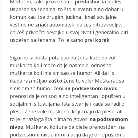
Međutim, kako je ovo samo
preduslov
da budeš
uspešan sa ženama, to što si eventualno dobar u
komunikaciji sa drugim ljudima i imaš socijalne
veštine
ne znači
automatski da ćeš biti zavodljiv,
da ćeš privlačiti devojke u svoj život i generalno biti
uspešan sa ženama. To je samo
prvi korak
.
Sigurno si dosta puta čuo da žena kaže da voli
muškarca koji može da je nasmeje, odnosno
muškarca koji ima smisao za humor. Ali da li si
ikada razmišljao
zašto
žene to vole? Muškarac sa
smislom za humor ženi
na podsvesnom nivou
prenosi da je on socijalno inteligentan i opušten u
socijalnim situacijama. Ista stvar je i kada se radi o
plesu. Žene vole muškarce koji znaju da plešu, ali
to je iz razloga šta njima to govori
na podsvesnom
nivou
. Muškarac koji zna da pleše prenosi ženi na
podsvesnom nivou informaciju da je on opušten u