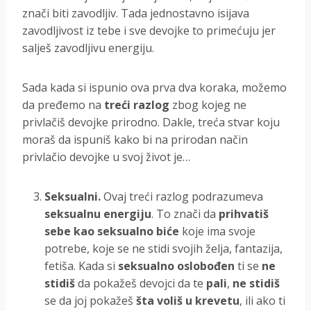
znači biti zavodljiv. Tada jednostavno isijava
zavodljivost iz tebe i sve devojke to primećuju jer
salješ zavodljivu energiju.
Sada kada si ispunio ova prva dva koraka, možemo
da pređemo na
treći razlog
zbog kojeg ne
privlačiš devojke prirodno. Dakle, treća stvar koju
moraš da ispuniš kako bi na prirodan način
privlačio devojke u svoj život je…
Seksualni.
Ovaj treći razlog podrazumeva
seksualnu energiju
. To znači da
prihvatiš
sebe kao seksualno biće
koje ima svoje
potrebe, koje se ne stidi svojih želja, fantazija,
fetiša. Kada si
seksualno oslobođen
ti se
ne
stidiš
da pokažeš devojci da te
pali
,
ne stidiš
se da joj pokažeš
šta voliš u krevetu
, ili ako ti