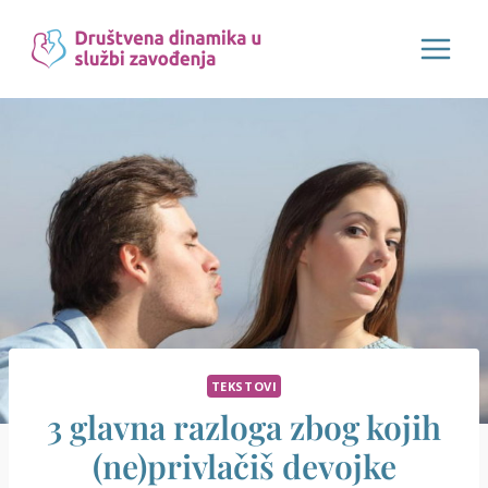
Skip
to
content
TEKSTOVI
3 glavna razloga zbog kojih
(ne)privlačiš devojke