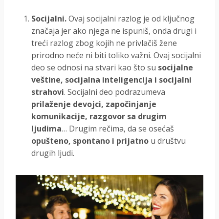
Socijalni.
Ovaj socijalni razlog je od ključnog
značaja jer ako njega ne ispuniš, onda drugi i
treći razlog zbog kojih ne privlačiš žene
prirodno neće ni biti toliko važni. Ovaj socijalni
deo se odnosi na stvari kao što su
socijalne
veštine, socijalna inteligencija i socijalni
strahovi
. Socijalni deo podrazumeva
prilaženje devojci, započinjanje
komunikacije, razgovor sa drugim
ljudima
… Drugim rečima, da se osećaš
opušteno, spontano i prijatno
u društvu
drugih ljudi.