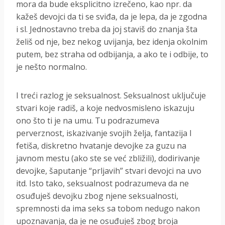
mora da bude eksplicitno izrečeno, kao npr. da
kažeš devojci da ti se sviđa, da je lepa, da je zgodna
i sl. Jednostavno treba da joj staviš do znanja šta
želiš od nje, bez nekog uvijanja, bez idenja okolnim
putem, bez straha od odbijanja, a ako te i odbije, to
je nešto normalno.
I treći razlog je seksualnost. Seksualnost uključuje
stvari koje radiš, a koje nedvosmisleno iskazuju
ono što ti je na umu. Tu podrazumeva
perverznost, iskazivanje svojih želja, fantazija I
fetiša, diskretno hvatanje devojke za guzu na
javnom mestu (ako ste se već zbližili), dodirivanje
devojke, šaputanje “prljavih” stvari devojci na uvo
itd. Isto tako, seksualnost podrazumeva da ne
osuđuješ devojku zbog njene seksualnosti,
spremnosti da ima seks sa tobom nedugo nakon
upoznavanja, da je ne osuđuješ zbog broja