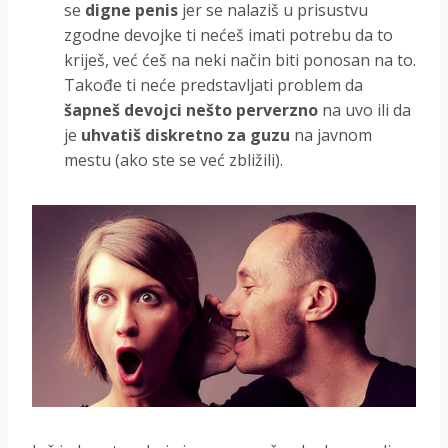
se
digne penis
jer se nalaziš u prisustvu
zgodne devojke ti nećeš imati potrebu da to
kriješ, već ćeš na neki način biti ponosan na to.
Takođe ti neće predstavljati problem da
šapneš devojci nešto perverzno
na uvo ili da
je
uhvatiš diskretno za guzu
na javnom
mestu (ako ste se već zbližili).