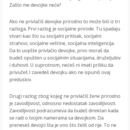
Zašto me devojke neće?
Ako ne privlačiš devojke prirodno to može biti iz tri
razloga. Prvi razlog je socijalne prirode. Tu spadaju
stvari kao što su socijalni pritisak, socijalni
strahovi, socijalne veštine, socijalna inteligencija.
Da bi uopšte privlačio devojke, prvo moraš da
budeš opušten u socijalnim situacijama, druželjubiv
i duhovit. U suprotnom, nećeš ni imati priliku da
privučeš I zavedeš devojku ako ne ispuniš ovaj
preduslov.
Drugi razlog zbog kojeg ne privlačiš žene prirodno
je zavodljivost, odnosno nedostatak zavodljivosti.
Zavodljivost podrazumeva da budeš direktan kada
se radi o tvojim namerama sa devojkom. Da
preneseš devojci šta je ono što želiš od nje. To ne