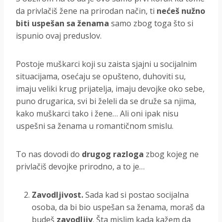
da privlačiš žene na prirodan način, ti
nećeš nužno
biti uspešan sa ženama
samo zbog toga što si
ispunio ovaj preduslov.
Postoje muškarci koji su zaista sjajni u socijalnim
situacijama, osećaju se opušteno, duhoviti su,
imaju veliki krug prijatelja, imaju devojke oko sebe,
puno drugarica, svi bi želeli da se druže sa njima,
kako muškarci tako i žene… Ali oni ipak nisu
uspešni sa ženama u romantičnom smislu.
To nas dovodi do
drugog razloga
zbog kojeg ne
privlačiš devojke prirodno, a to je…
Zavodljivost.
Sada kad si postao socijalna
osoba, da bi bio uspešan sa ženama, moraš da
budeš
zavodljiv
. Šta mislim kada kažem da