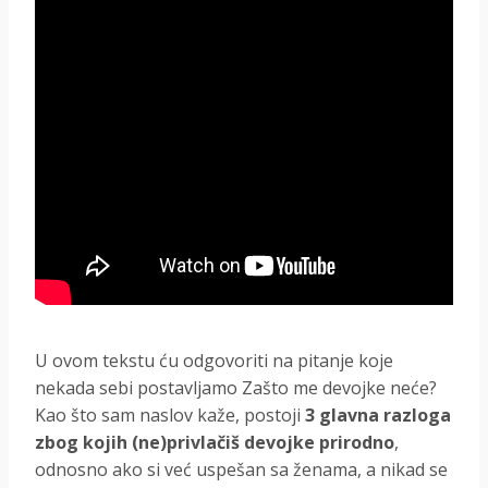
U ovom tekstu ću odgovoriti na pitanje koje
nekada sebi postavljamo Zašto me devojke neće?
Kao što sam naslov kaže, postoji
3 glavna razloga
zbog kojih (ne)privlačiš devojke prirodno
,
odnosno ako si već uspešan sa ženama, a nikad se