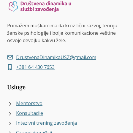
Pomažem muškarcima da kroz lični razvoj, teoriju
ženske psihologije i bolje komunikacione veštine
osvoje devojku kakvu žele.
DrustvenaDinamikaUSZ@gmail.com
+381 64 430 7653
Usluge
Mentorstvo
Konsultacije
Intezivni trening zavođenja
Grupni događaji