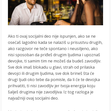
Ako ti ovaj socijalni deo nije ispunjen, ako se ne
osećaš lagodno kada se nalaziš u prisustvu drugih,
ako razgovor ne teče spontano i neusiljeno, ako
nisi sposoban da priđeš drugim ljudima i upoznaš
devojke, ti samim tim ne možeš da budeš zavodljiv.
Sve dok imaš blokadu u glavi, strah od prilaska
devojci ili drugim ljudima, sve dok brineš šta će
drugi ljudi oko tebe da pomisle, da li će te devojka
prihvatiti, ti nisi zavodljiv jer tvoja energija koju
šalješ drugima nije zavodljiva. Iz tog razloga je
najvažniji ovaj socijalni deo.