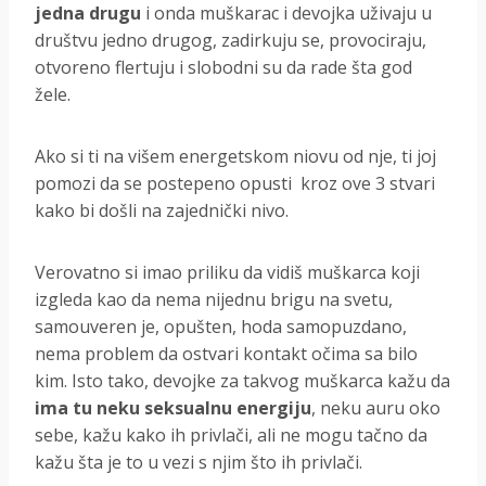
jedna drugu
i onda muškarac i devojka uživaju u
društvu jedno drugog, zadirkuju se, provociraju,
otvoreno flertuju i slobodni su da rade šta god
žele.
Ako si ti na višem energetskom niovu od nje, ti joj
pomozi da se postepeno opusti kroz ove 3 stvari
kako bi došli na zajednički nivo.
Verovatno si imao priliku da vidiš muškarca koji
izgleda kao da nema nijednu brigu na svetu,
samouveren je, opušten, hoda samopuzdano,
nema problem da ostvari kontakt očima sa bilo
kim. Isto tako, devojke za takvog muškarca kažu da
ima tu neku seksualnu energiju
, neku auru oko
sebe, kažu kako ih privlači, ali ne mogu tačno da
kažu šta je to u vezi s njim što ih privlači.