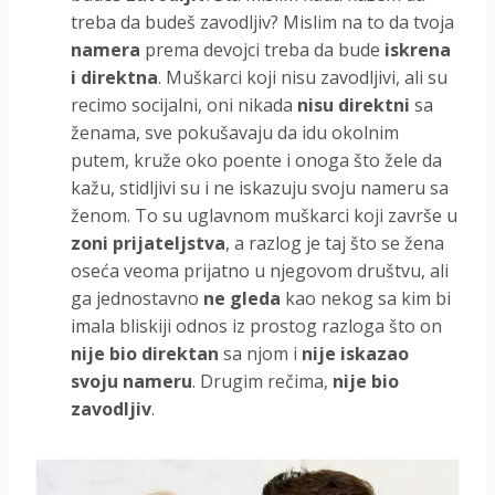
treba da budeš zavodljiv? Mislim na to da tvoja
namera
prema devojci treba da bude
iskrena
i direktna
. Muškarci koji nisu zavodljivi, ali su
recimo socijalni, oni nikada
nisu direktni
sa
ženama, sve pokušavaju da idu okolnim
putem, kruže oko poente i onoga što žele da
kažu, stidljivi su i ne iskazuju svoju nameru sa
ženom. To su uglavnom muškarci koji završe u
zoni prijateljstva
, a razlog je taj što se žena
oseća veoma prijatno u njegovom društvu, ali
ga jednostavno
ne gleda
kao nekog sa kim bi
imala bliskiji odnos iz prostog razloga što on
nije bio direktan
sa njom i
nije iskazao
svoju nameru
. Drugim rečima,
nije bio
zavodljiv
.