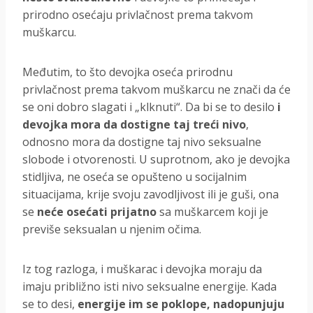
prirodno osećaju privlačnost prema takvom
muškarcu.
Međutim, to što devojka oseća prirodnu
privlačnost prema takvom muškarcu ne znači da će
se oni dobro slagati i „klknuti“. Da bi se to desilo
i
devojka mora da dostigne taj treći nivo
,
odnosno mora da dostigne taj nivo seksualne
slobode i otvorenosti. U suprotnom, ako je devojka
stidljiva, ne oseća se opušteno u socijalnim
situacijama, krije svoju zavodljivost ili je guši, ona
se
neće osećati prijatno
sa muškarcem koji je
previše seksualan u njenim očima.
Iz tog razloga, i muškarac i devojka moraju da
imaju približno isti nivo seksualne energije. Kada
se to desi,
energije im se poklope, nadopunjuju